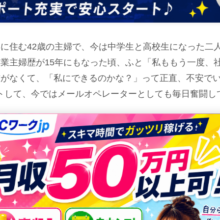
に住む42歳の主婦で、今は中学生と高校生になった二
業主婦歴が15年にもなった頃、ふと「私ももう一度、
信がなくて、「私にできるのかな？」って正直、不安で
トして、今ではメールオペレーターとしても毎日奮闘し
て、いったいどんなことをするんだろう？」って気にな
何か始めてみたい」と考えている主婦の方に向けて、私
くださいね。やっぱり、実際にやってみるまでは、どん
は、やっぱり「自宅で、自分のペースで働ける」という
いましたし、急な学校行事や、たまにある子どもの体調