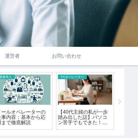
運営者
お問い合わせ
新着求人
PCオペレーター
メールオペレーターの
【40代主婦の私が一歩
パソコ
仕事内容：基本から応
踏み出した話】パソコ
ワーク
用まで徹底解説
ン苦手でもできた！在
宅オペレーターで時給
アップのコツ