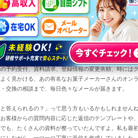
、数字や文字をコツコツと打ち込む作業をしていたので
にも挑戦してみない？」って声をかけてくれたんです。
って、えいやっ！と挑戦してみたのが始まりです。
ペレーターの具体的な仕事内容についてですけど、ざっ
が主な業務になります。一口に「メール返信」と言って
スの予約受付、資料請求、登録情報の変更依頼、時には
もよく見かける、あの有名なお菓子メーカーさんのオン
品・交換の相談まで、毎日色々なメールが届きます。
んと答えられるの？」って思う方もいるかもしれません
お客様からの質問内容に応じた返信のテンプレートや、
社でも、たくさんの資料が整っていたんですよ。私も最