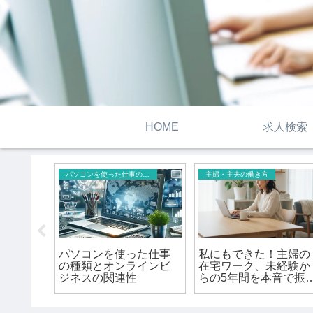
HOME
求人検索
パソコンを使った仕事の種類
主婦・主夫の働き方
った仕
パソコンを使った仕事
私にもできた！主婦の
覧」
の種類とオンラインビ
在宅ワーク、未経験か
ジネスの関連性
らの5年間を本音で振
返ります！