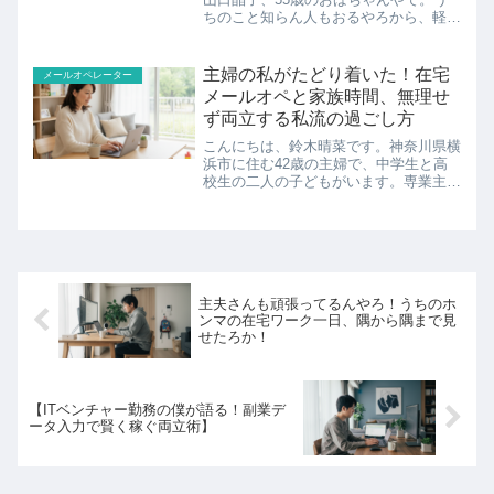
ちのこと知らん人もおるやろから、軽く
自己紹介させてもらうと、昔は大阪市内
の百貨店でアパレルの販売員を長年やっ
とったんよ。それが、50歳過ぎて体力
主婦の私がたどり着いた！在宅
メールオペレーター
的にしんどくなってきた頃
メールオペと家族時間、無理せ
ず両立する私流の過ごし方
こんにちは、鈴木晴菜です。神奈川県横
浜市に住む42歳の主婦で、中学生と高
校生の二人の子どもがいます。専業主婦
歴はもう15年にもなりますね。子ども
たちが大きくなって、少し自分の時間が
持てるようになった頃から、自宅ででき
る仕事を探し始めました。
主夫さんも頑張ってるんやろ！うちのホ
ンマの在宅ワーク一日、隅から隅まで見
せたろか！
【ITベンチャー勤務の僕が語る！副業デ
ータ入力で賢く稼ぐ両立術】