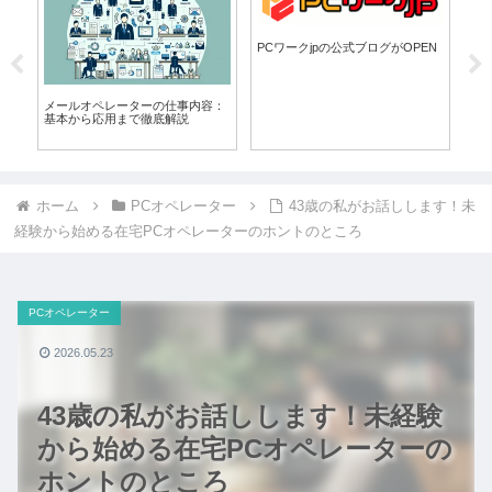
PCワークjpの公式ブログがOPEN
デ
メールオペレーターの仕事内容：
パ
基本から応用まで徹底解説
類
ホーム
PCオペレーター
43歳の私がお話しします！未
経験から始める在宅PCオペレーターのホントのところ
PCオペレーター
2026.05.23
43歳の私がお話しします！未経験
から始める在宅PCオペレーターの
ホントのところ