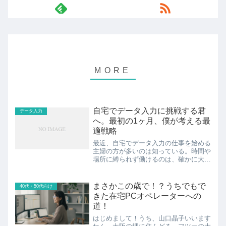
自宅でデータ入力に挑戦する君
データ入力
へ。最初の1ヶ月、僕が考える最
適戦略
最近、自宅でデータ入力の仕事を始める
主婦の方が多いのは知っている。時間や
場所に縛られず働けるのは、確かに大き
なメリットだろう。僕も本業の合間に
PCオペレーターやデータ入力の副業を
続けているから、その良さは痛いほど理
まさかこの歳で！？うちでもで
40代・50代向け
解している。ただ、なんとな
きた在宅PCオペレーターへの
道！
はじめまして！うち、山口晶子いいます