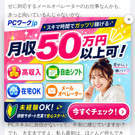
せに対応するメールオペレーターのお仕事なんかも、
きっと向いているんじゃないかな。
×
じゃあ、どんな人がこのPCオペレーターのお仕事に向
いているんだろう？って、たまに聞かれることがある
んですけど、私の経験からお話しすると、「真面目
に、コツコツと取り組める人」は、もう間違いなく向
いていると思いますよ。派手さはないけれど、地道な
作業を丁寧に積み重ねていくことが大切なんです。あ
とは、「責任感を持って納期を守れる人」。これはど
んなお仕事でも同じかもしれませんが、特に在宅だ
と、やっぱり自分で時間を管理していくことが大切に
なってくるんです。
PCスキルに自信がないって、不安に感じていますか？
でも、大丈夫ですよ。私も最初は、ほとんど何もでき