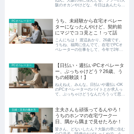
ねん。大阪の堺に住んどる、フツーの大
阪のオカンやけどな、今日はあんたら
に、うちのちょっと変わった働き方につ
いて、ガッツリ話したろうと思うてな。
来月には55歳になるうちが、まさかこ
うち、未経験から在宅オペレー
PCオペレーター
の歳で新しい仕事に飛び込む
ターになったんやけど、契約前
にマジでココ見とこ！って話
こんにちは！ 渡辺あかり、26歳です。
うちね、福岡に住んでて、在宅でPCオ
ペレーターの仕事をして、今年で2年目
になるんよ。もともとはね、地元の観光
案内所で3年間働いてたんやけど、コロ
ナ禍で観光業が大打撃を受けてしまっ
【日払い・週払いPCオペレータ
PCオペレーター
て。このままずっと働き続
ー、ぶっちゃけどう？26歳、う
ちの経験談！】
ねえねえ、みんな。日払いや週払いOK
のPCオペレーターのバイトとか求人っ
て、ぶっちゃけどうなんだろうって思っ
たことないかな？うち、渡辺あかりって
いうんだ。福岡に住んでる26歳。地元
の大学を出てから、3年間観光案内所で
主夫さんも頑張ってるんやろ！
主婦・主夫の働き方
働いてたんだけど、コ
うちのホンマの在宅ワーク一
日、隅から隅まで見せたろか！
皆さん、どないしたん？大阪の堺に住む
山口晶子、55歳のおばちゃんやで。う