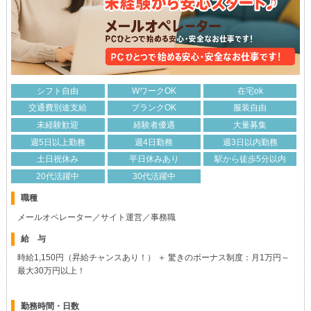
シフト自由
WワークOK
在宅ok
交通費別途支給
ブランクOK
服装自由
未経験歓迎
経験者優遇
大量募集
週5日以上勤務
週4日勤務
週3日以内勤務
土日祝休み
平日休みあり
駅から徒歩5分以内
20代活躍中
30代活躍中
職種
メールオペレーター／サイト運営／事務職
給 与
時給1,150円（昇給チャンスあり！） ＋ 驚きのボーナス制度：月1万円～
最大30万円以上！
勤務時間・日数