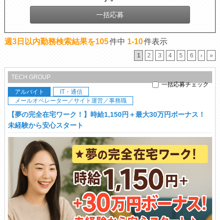
一括応募
週3日以内勤務検索結果を105
件中
1-10
件表示
1
2
3
4
5
6
›
»
TECH GROUP
一括応募チェック
アルバイト
IT・通信
メールオペレーター／サイト運営／事務職
【夢の完全在宅ワーク！】時給1,150円＋最大30万円ボーナス！
未経験から安心スタート