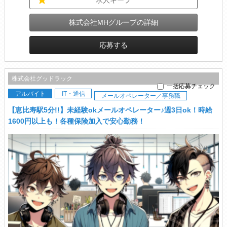
求人キープ
株式会社MHグループの詳細
応募する
株式会社グッドラック
一括応募チェック
アルバイト
IT・通信
メールオペレーター／事務職
【恵比寿駅5分!!】未経験okメールオペレーター♪週3日ok！時給
1600円以上も！各種保険加入で安心勤務！