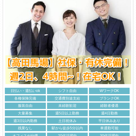
日払い・週払いok
シフト自由
WワークOK
各種保険完備
交通費別途支給
ブランクOK
服装自由
未経験歓迎
経験者優遇
大量募集
週5日以上勤務
週4日勤務
週3日以内勤務
土日祝休み
平日休みあり
残業なし
駅から徒歩5分以内
車通勤可能
オフィスが分煙
20代活躍中
30代活躍中