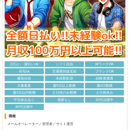
日払い・週払いok
シフト自由
WワークOK
在宅ok
交通費別途支給
ブランクOK
服装自由
未経験歓迎
経験者優遇
大量募集
週5日以上勤務
週4日勤務
週3日以内勤務
土日祝のみ勤務
土日祝休み
平日休みあり
残業なし
20代活躍中
30代活躍中
職種
メールオペレーター／管理者／サイト運営