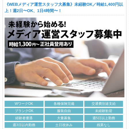
《WEBメディア運営スタッフ大募集》未経験OK／時給1,400円以
上！週2日〜OK、1日4時間〜！
WワークOK
各種保険完備
交通費別途支給
ブランクOK
服装自由
未経験歓迎
経験者優遇
大量募集
週5日以上勤務
週3日以内勤務
土日祝休み
残業なし