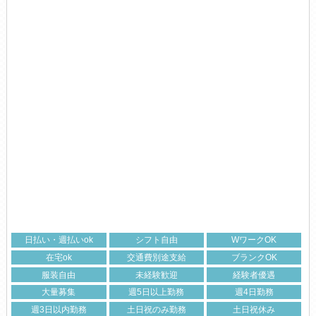
日払い・週払いok
シフト自由
WワークOK
在宅ok
交通費別途支給
ブランクOK
服装自由
未経験歓迎
経験者優遇
大量募集
週5日以上勤務
週4日勤務
週3日以内勤務
土日祝のみ勤務
土日祝休み
平日休みあり
残業なし
駅から徒歩5分以内
20代活躍中
30代活躍中