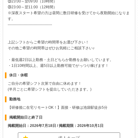
㉓23:00～翌09:00（10時間）
㉔23:00～翌11:00（12時間）
※深夜スタート希望の方は昼間に数日研修を受けてから夜勤開始になりま
す。
------------------------------------
上記シフトからご希望の時間帯をお選び下さい！
その他ご希望の時間帯はぜひお気軽にご相談下さい♪
・最低週2日以上勤務・土日どちらか勤務をお願いしています。
・1日10時間以上、週5日以上勤務可能でがっつり稼げます！
休日・休暇
ご自分の希望シフト次第で自由に休めます！
(半月ごとに希望シフトを提出していただきます。)
勤務地
【研修後に在宅リモートOK！】面接・研修は池袋駅徒歩5分
掲載開始日と終了日
掲載開始日：2026年7月18日 / 掲載期限：2026年10月1日