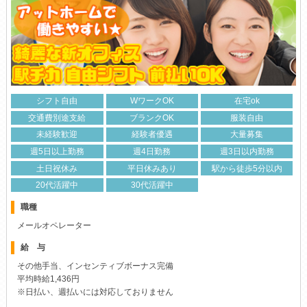
シフト自由
WワークOK
在宅ok
交通費別途支給
ブランクOK
服装自由
未経験歓迎
経験者優遇
大量募集
週5日以上勤務
週4日勤務
週3日以内勤務
土日祝休み
平日休みあり
駅から徒歩5分以内
20代活躍中
30代活躍中
職種
メールオペレーター
給 与
その他手当、インセンティブボーナス完備
平均時給1,436円
※日払い、週払いには対応しておりません