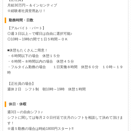
月給30万円～＆インセンティブ
※経験者社員登用あり！
勤務時間・日数
【アルバイト・パート】
◎週３日以上～で曜日は自由に選択可能♪
◎10時～19時の間で１日５時間～ＯＫ
■休憩もたくさんご用意！
・６時間以下の場合 休憩１５分
・６時間～８時間以内の場合 休憩４５分
・フルタイム勤務の場合 １日実働８時間 休憩６０分 １０時～１９
時
【正社員の場合】
週休２日 シフト制 朝10時～19時 休憩１時間
休日・休暇
週3日～の自由シフト♪
シフトに関しては毎月２０日付近で次月のシフトを相談して決めて頂けま
す！
※週５勤務の場合は時給1800円スタート!!