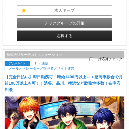
求人キープ
テックグループの詳細
応募する
株式会社サーチコミュニケーション
一括応募チェック
アルバイト
IT・通信
メールオペレーター／管理者／サイト運営
【完全日払い】即日勤務可！時給1400円以上～＋超高率歩合で月
給100万以上も可！！渋谷、品川、横浜など勤務地多数！在宅応
相談