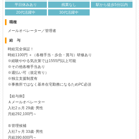
職種
メールオペレーター／管理者
給 与
時給完全保証！
時給1100円 ＋（各種手当・歩合・賞与）研修あり
※経験ややる気次第では1555円以上可能
※その他各種手当あり
※週払い可（規定有り）
※独立支援制度有
※事務所ではなく基本在宅勤務になるためPC必須
【給与例】
Ａメールオペレーター
入社2ヵ月 29歳･男性
月給292,100円～
Ｂ管理候補
入社7ヶ月 33歳･男性
月給390,600円～
Cフランチャイズオーナー①
入社3年目41歳・男性