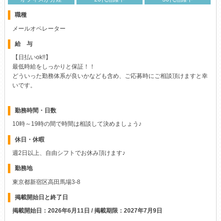
職種
メールオペレーター
給 与
【日払いok!!】
最低時給をしっかりと保証！！
どういった勤務体系が良いかなども含め、ご応募時にご相談頂けますと幸
いです。
勤務時間・日数
10時～19時の間で時間は相談して決めましょう♪
休日・休暇
週2日以上、自由シフトでお休み頂けます♪
勤務地
東京都新宿区高田馬場3-8
掲載開始日と終了日
掲載開始日：2026年6月11日 / 掲載期限：2027年7月9日