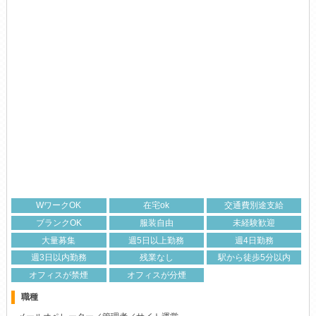
WワークOK
在宅ok
交通費別途支給
ブランクOK
服装自由
未経験歓迎
大量募集
週5日以上勤務
週4日勤務
週3日以内勤務
残業なし
駅から徒歩5分以内
オフィスが禁煙
オフィスが分煙
職種
メールオペレーター／管理者／サイト運営
給 与