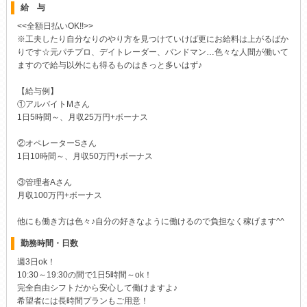
給 与
<<全額日払いOK!!>>
※工夫したり自分なりのやり方を見つけていけば更にお給料は上がるばか
りです☆元パチプロ、デイトレーダー、バンドマン…色々な人間が働いて
ますので給与以外にも得るものはきっと多いはず♪
【給与例】
①アルバイトMさん
1日5時間～、月収25万円+ボーナス
②オペレーターSさん
1日10時間～、月収50万円+ボーナス
③管理者Aさん
月収100万円+ボーナス
他にも働き方は色々♪自分の好きなように働けるので負担なく稼げます^^
勤務時間・日数
週3日ok！
10:30～19:30の間で1日5時間～ok！
完全自由シフトだから安心して働けますよ♪
希望者には長時間プランもご用意！