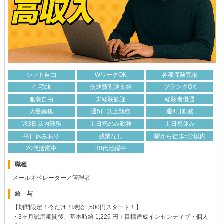
シフト自由
WワークOK
各種保険完備
在宅ok
交通費別途支給
ブランクOK
服装自由
未経験歓迎
経験者優遇
大量募集
週5日以上勤務
週4日勤務
週3日以内勤務
土日祝のみ勤務
土日祝休み
平日休みあり
残業なし
駅から徒歩5分以内
20代活躍中
30代活躍中
職種
メールオペレーター／管理者
給 与
【期間限定！今だけ！時給1,500円スタート！】
・3ヶ月試用期間後、基本時給 1,226 円＋目標達成インセンティブ・個人