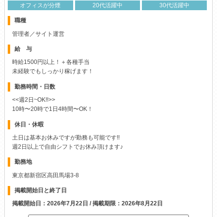
オフィスが分煙
20代活躍中
30代活躍中
職種
管理者／サイト運営
給 与
時給1500円以上！＋各種手当
未経験でもしっかり稼げます！
勤務時間・日数
<<週2日~OK!!>>
10時〜20時で1日4時間〜OK！
休日・休暇
土日は基本お休みですが勤務も可能です!!
週2日以上で自由シフトでお休み頂けます♪
勤務地
東京都新宿区高田馬場3-8
掲載開始日と終了日
掲載開始日：2026年7月22日 / 掲載期限：2026年8月22日