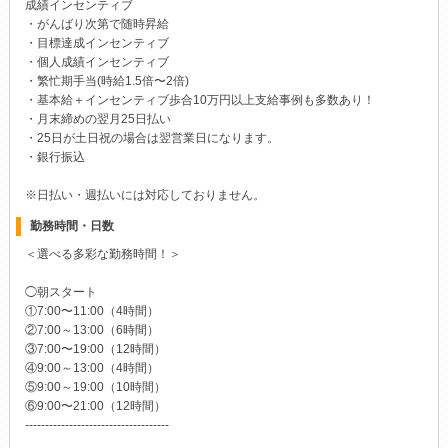
成績インセンティブ
・がんばり次第で随時昇給
・目標達成インセンティブ
・個人成績インセンティブ
・繁忙期手当(時給1.5倍〜2倍)
・基本給＋インセンティブ歩合10万円以上支給事例も多数あり！
・月末締めの翌月25日払い
・25日が土日祝の場合は翌営業日になります。
・銀行振込
※日払い・週払いには対応しておりません。
勤務時間・日数
＜選べる多彩な勤務時間！＞
◯朝スタート
①7:00〜11:00（4時間）
②7:00～13:00（6時間）
③7:00〜19:00（12時間）
④9:00～13:00（4時間）
⑤9:00～19:00（10時間）
⑥9:00〜21:00（12時間）
------------------------------------