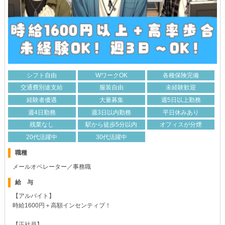
シフト自由
WワークOK
各種保険完備
交通費別途支給
服装自由
未経験歓迎
経験者優遇
大量募集
週5日以上勤務
週4日勤務
週3日以内勤務
平日休みあり
残業なし
駅から徒歩5分以内
オフィスが分煙
20代活躍中
30代活躍中
職種
メールオペレーター／事務職
給 与
【アルバイト】
時給1600円＋高額インセンティブ！
【正社員】