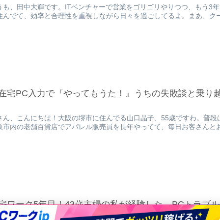
うも、田中大輝です。ITベンチャーで営業をゴリゴリやりつつ、もう3
住んでて、効率と合理性を重視しながら日々を過ごしてるよ。まあ、ク
在宅PC入力で『やってもうた！』うちの失敗談と乗り
さん、こんにちは！大阪の堺市に住んでる山口晶子、55歳ですわ。普段
阪市内の老舗百貨店でアパレル販売員を長年やってて、毎日お客さんとお
宅ワーク5年目！43歳主婦の私が経験した、PCトラブ