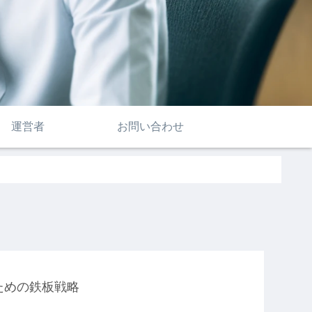
運営者
お問い合わせ
ための鉄板戦略