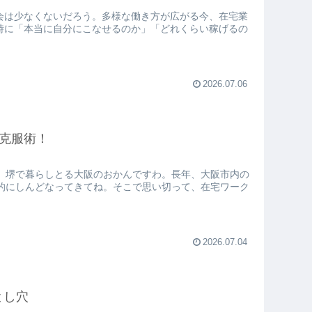
会は少なくないだろう。多様な働き方が広がる今、在宅業
時に「本当に自分にこなせるのか」「どれくらい稼げるの
2026.07.06
克服術！
、堺で暮らしとる大阪のおかんですわ。長年、大阪市内の
的にしんどなってきてね。そこで思い切って、在宅ワーク
2026.07.04
とし穴