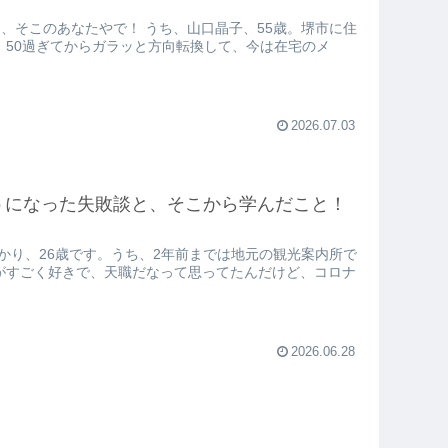
、そこのあなたやで！ うち、山口晶子、55歳。堺市に住
50過ぎてからガラッと方向転換して、今は在宅のメ
2026.07.03
うになった失敗談と、そこから学んだこと！
かり、26歳です。うち、2年前までは地元の観光案内所で
がすごく好きで、天職だなって思ってたんだけど、コロナ
2026.06.28