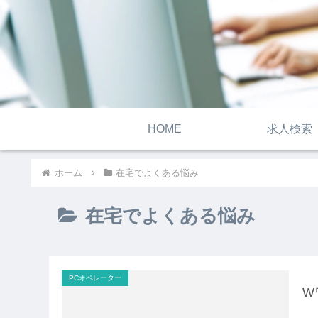
HOME
求人検索
ホーム
在宅でよくある悩み
在宅でよくある悩み
PCオペレーター
W