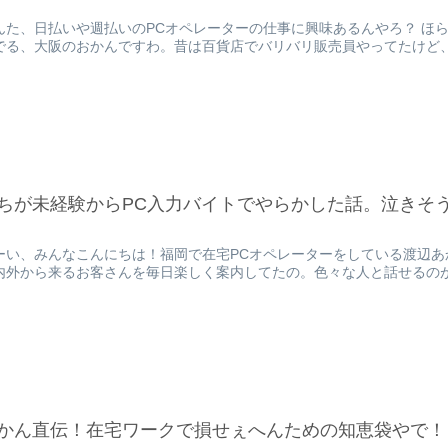
んた、日払いや週払いのPCオペレーターの仕事に興味あるんやろ？ ほら
でる、大阪のおかんですわ。昔は百貨店でバリバリ販売員やってたけど、
ちが未経験からPC入力バイトでやらかした話。泣きそ
ーい、みんなこんにちは！福岡で在宅PCオペレーターをしている渡辺あ
内外から来るお客さんを毎日楽しく案内してたの。色々な人と話せるの
かん直伝！在宅ワークで損せぇへんための知恵袋やで！