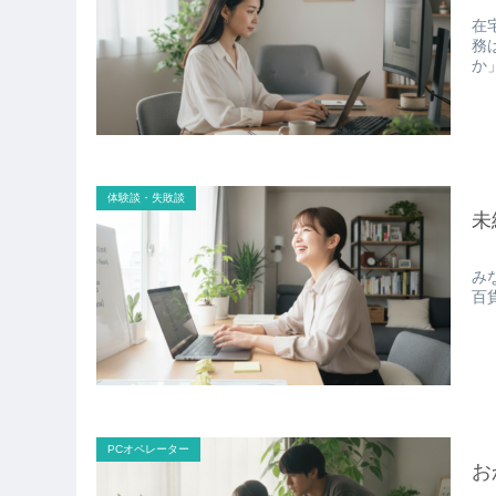
在
務
か
体験談・失敗談
未
み
百
PCオペレーター
お