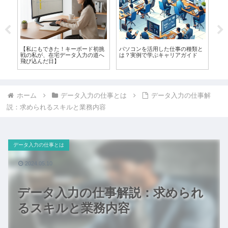
種
【私にもできた！キーボード初挑
パソコンを活用した仕事の種類と
主
戦の私が、在宅データ入力の道へ
は？実例で学ぶキャリアガイド
ー
飛び込んだ日】
立
ホーム
データ入力の仕事とは
データ入力の仕事解
説：求められるスキルと業務内容
データ入力の仕事とは
2024.05.10
データ入力の仕事解説：求められ
るスキルと業務内容