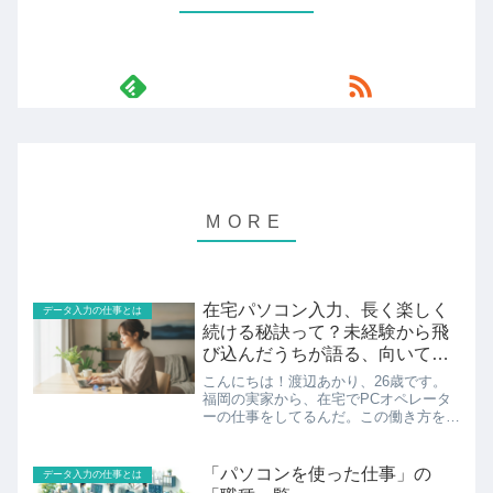
在宅パソコン入力、長く楽しく
データ入力の仕事とは
続ける秘訣って？未経験から飛
び込んだうちが語る、向いてい
る人の特徴
こんにちは！渡辺あかり、26歳です。
福岡の実家から、在宅でPCオペレータ
ーの仕事をしてるんだ。この働き方を選
んで、もう2年目になるかな。うちも最
初は、未経験でこの世界に飛び込むのが
ちょっと不安だったんだけど、今では毎
「パソコンを使った仕事」の
データ入力の仕事とは
日楽しく働けてるんだよね