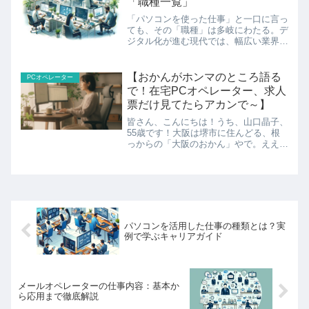
「職種一覧」
「パソコンを使った仕事」と一口に言っ
ても、その「職種」は多岐にわたる。デ
ジタル化が進む現代では、幅広い業界で
パソコンを活用した職種が求められてい
る。ここでは、主な「職種一覧」を紹介
しよう。1. 「プログラマー」「プログ
【おかんがホンマのところ語る
PCオペレーター
ラマー」は、システムや...
で！在宅PCオペレーター、求人
票だけ見てたらアカンで～】
皆さん、こんにちは！うち、山口晶子、
55歳です！大阪は堺市に住んどる、根
っからの「大阪のおかん」やで。ええ
か、ちょっと聞いてくれはれ。今日のテ
ーマは「在宅PCオペレーターって、求
人票に書いてあることと実際の業務、ホ
ンマに一緒なん？」っちゅう
パソコンを活用した仕事の種類とは？実
例で学ぶキャリアガイド
メールオペレーターの仕事内容：基本か
ら応用まで徹底解説