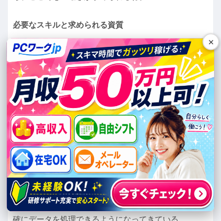
必要なスキルと求められる資質
×
データ入力の仕事をこなすためには、高いタイピング
スキルと注意深さが必要。タイピング速度はもちろ
ん、入力ミスが少ないことが重要だ。さらに、Excelや
その他のデータベースソフトウェアに精通している
と、より多くの仕事のチャンスがある。
データ入力の進化
最近では、AIや自動化技術の進展により、データ入力
の仕事も変化している。例えば、音声認識ソフトウェ
アを使って口頭での情報をテキスト化する技術などが
導入されている。これにより、より効率的に、かつ正
確にデータを処理できるようになってきている。