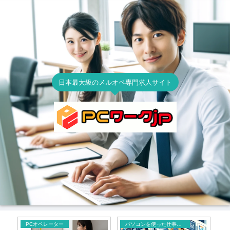
日本最大級のメルオペ専門求人サイト
PCオペレーター
パソコンを使った仕事の種類
メ